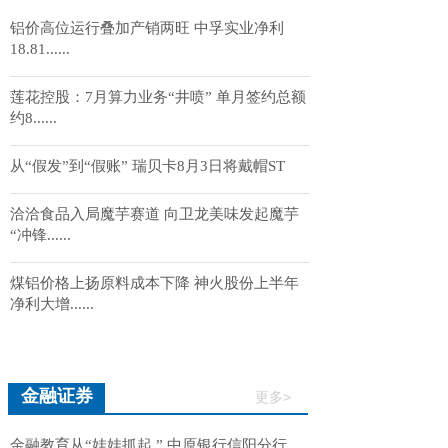
铝价高位运行叠加产销两旺 中孚实业净利
18.81......
莲花控股：7月算力业务“井喷” 单月签约总额
约8......
从“假发”到“假账” 瑞贝卡8月3日将戴帽ST
洽洽食品入局魔芋赛道 向卫龙美味发起魔芋
“冲锋......
煤铝价格上扬原料成本下降 神火股份上半年
净利大增......
金融证券
更多>
金融教育从“娃娃抓起 ” 中原银行信阳分行