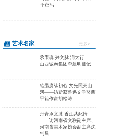
个密码
艺术名家
更多>
承渠魂 兴文脉 润太行 ——
山西诚泰集团李建明侧记
笔墨赓续初心 文光照亮山
河——访斩获鲁迅文学奖西
平籍作家胡松涛
丹青承文脉 香江共此情
——访河南省文联副主席、
河南省美术家协会副主席沈
钊昌