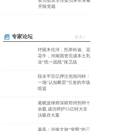
委员会原主任委员朱长青被
开除党籍
专家论坛
更多>
纾困木伦河，托举科迪、花
花牛，河南国资完成本土乳
业“统一战线”保卫战
段永平百亿押注泡泡玛特：
一场“认知断层”引发的市场
喧嚣
葛晓波律师深耕郑州刑辩十
余载 成功辩护55亿特大非
法吸存大案
葛磊：河南文旅“突围”的三