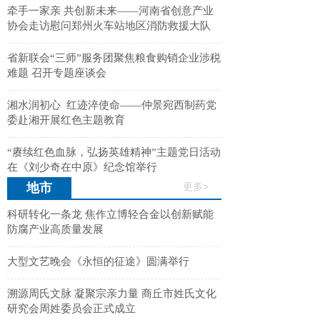
牵手一家亲 共创新未来——河南省创意产业
协会走访慰问郑州火车站地区消防救援大队
省新联会“三师”服务团聚焦粮食购销企业涉税
难题 召开专题座谈会
湘水润初心 红迹淬使命——仲景宛西制药党
委赴湘开展红色主题教育
“赓续红色血脉，弘扬英雄精神”主题党日活动
在《刘少奇在中原》纪念馆举行
地市
更多>
科研转化一条龙 焦作立博轻合金以创新赋能
防腐产业高质量发展
大型文艺晚会《永恒的征途》圆满举行
溯源周氏文脉 凝聚宗亲力量 商丘市姓氏文化
研究会周姓委员会正式成立