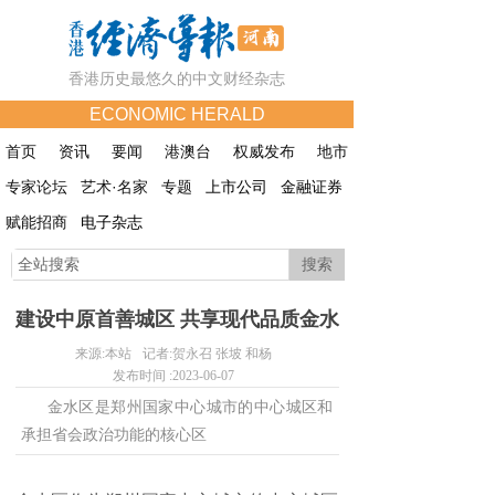
香港历史最悠久的中文财经杂志
ECONOMIC HERALD
首页
资讯
要闻
港澳台
权威发布
地市
专家论坛
艺术·名家
专题
上市公司
金融证券
赋能招商
电子杂志
搜索
建设中原首善城区 共享现代品质金水
来源:
本站
记者:
贺永召 张坡 和杨
发布时间 :
2023-06-07
金水区是郑州国家中心城市的中心城区和
承担省会政治功能的核心区