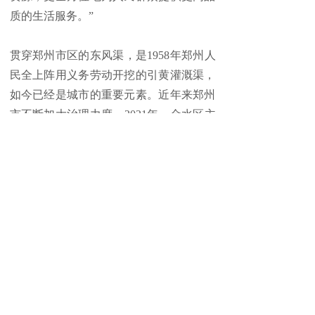
质的生活服务。”
贯穿郑州市区的东风渠，是1958年郑州人
民全上阵用义务劳动开挖的引黄灌溉渠，
如今已经是城市的重要元素。近年来郑州
市不断加大治理力度。2021年，金水区主
动请缨，希望将东风渠金水段作为试点，
打造成具有亲水休闲功能的城市品质绿
廊。金水区先后投入一亿元，就地取材，
利用河道开挖的土方，设计了微地形，让
以往笔直的河堤路有了曲线，增加了河道
的层次感。河道两旁种植了中山杉，这种
植物可以浸泡在水中生长，形成水上森林
的景观。水上森林一侧，设计了很多亲水
栈道，可以让人们走进“水中”赏景。