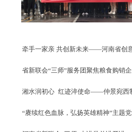
牵手一家亲 共创新未来——河南省创
省新联会“三师”服务团聚焦粮食购销企
湘水润初心 红迹淬使命——仲景宛西
“赓续红色血脉，弘扬英雄精神”主题