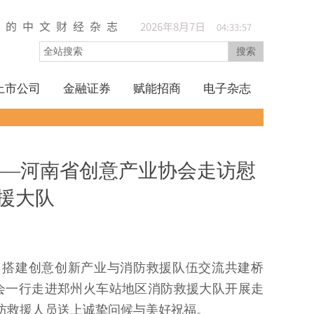
久的中文财经杂志
2026
年
8
月
7
日
04:33:57
搜索
上市公司
金融证券
赋能招商
电子杂志
——河南省创意产业协会走访慰
援大队
，搭建创意创新产业与消防救援队伍交流共建桥
协会一行走进郑州火车站地区消防救援大队开展走
防救援人员送上诚挚问候与美好祝福。