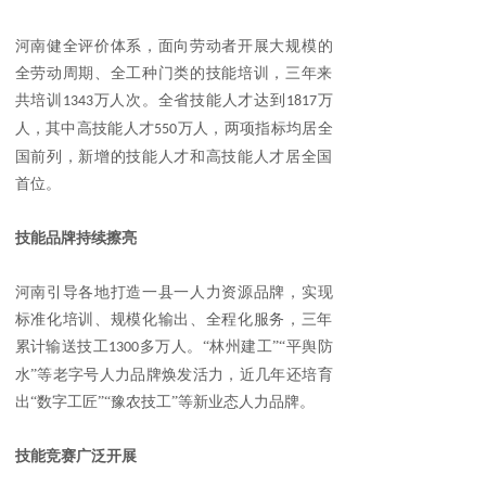
河南
健全评价体系，面向劳动者开展大规模的
全劳动周期、全工种门类的技能培训，三年来
共培训
万人次。全省技能人才达到
万
1343
1817
人，其中高技能人才
万人，两项指标均居全
550
国前列，新增的技能人才和高技能人才居全国
首位。
技能品牌持续擦亮
河南
引导各地打造一县一人力资源品牌，实现
标准化培训、规模化输出、全程化服务，三年
累计输送技工
多万人。“林州建工”“平舆防
1300
水”等老字号人力品牌焕发活力，近几年还培育
出“数字工匠”“豫农技工”等新业态人力品牌。
技能竞赛广泛开展