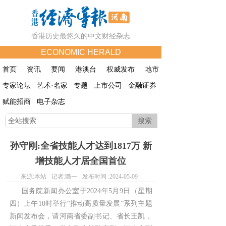
香港历史最悠久的中文财经杂志
ECONOMIC HERALD
首页
资讯
要闻
港澳台
权威发布
地市
专家论坛
艺术·名家
专题
上市公司
金融证券
赋能招商
电子杂志
搜索
孙守刚:全省技能人才达到1817万 新
增技能人才居全国首位
来源:
本站
记者:
璐一
发布时间 :
2024-05-09
国务院新闻办公室于2024年5月9日（星期
四）上午10时举行“推动高质量发展”系列主题
新闻发布会，请河南省委副书记、省长王凯，