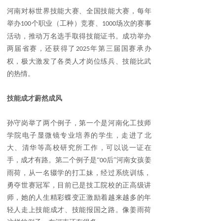
河南
对标世界技能大赛、全国技能大赛，每年
举办
个职业（工种）竞赛、
场次的赛事
100
1000
活动，推动万名选手取得技能证书。成功举办
两届省赛，还获得了
年第三届国赛承办
2025
权，极大激发了各类人才岗位练兵、技能比武
的热情。
技能成才蔚然成风
孙守岗举了两个例子，第一个是河南化工技师
学院电子显微镜专业培养的学生，走进了北
大、清华等高校研究所工作，可以说一证在
手，成才有路。第二个例子是
“
后”河南女孩姜
00
雨荷，从一名辍学的打工妹，经过系统训练，
勇夺世赛冠军，目前已是技工院校的正高级讲
师，她的人生精彩蝶变正激励着越来越多的年
轻人走上技能成才、技能报国之路。像姜雨荷