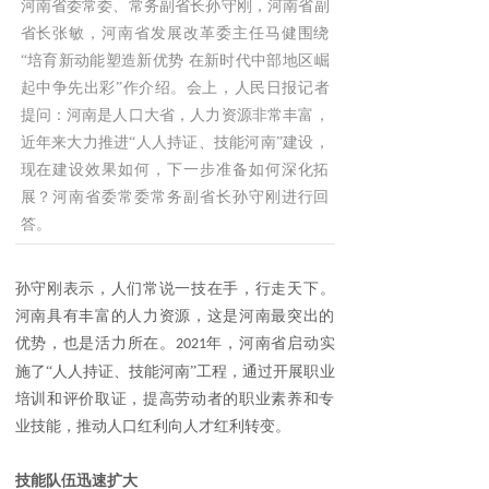
河南省委常委、常务副省长孙守刚，河南省副
省长张敏，河南省发展改革委主任马健围绕
“培育新动能塑造新优势 在新时代中部地区崛
起中争先出彩”作介绍。会上，人民日报记者
提问：河南是人口大省，人力资源非常丰富，
近年来大力推进“人人持证、技能河南”建设，
现在建设效果如何，下一步准备如何深化拓
展？河南省委常委常务副省长孙守刚进行回
答。
孙守刚
表示，
人们常说一技在手，行走天下。
河南具有丰富的人力资源，这是河南最突出的
优势，也是活力所在。
年，
河南省
启动实
2021
施了
“人人持证、技能河南”工程，通过开展职业
培训和评价取证，提高劳动者的职业素养和专
业技能，推动人口红利向人才红利转变。
技能队伍迅速扩大