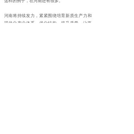
这样的例子，在河南还有很多。
河南
将持续发力，紧紧围绕培育新质生产力和
现代化产业体系，优化结构，提升质量，让更
多的河南工匠在各行各业展现身手，让更多的
河南年轻人技有所长，实现梦想。
分享到:
上一篇：
马健：河南实现“乡乡有中医馆”......
下一篇：
楼阳生会见中国国民党前副主席郝......
地址：河南省郑州市金水区城北路9号
电话：（0371）58553678 67326666
传真：（0371）58553678 67326666
手机：13101710000
邮箱：465339995@qq.com
总社地址：香港九龙观塘观塘道332号6楼