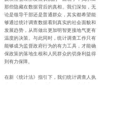
那些隐藏在数据背后的真相。我们深知，无
论是领导干部还是普通群众，其实都希望能
够通过统计调查数据看到真实的社会面貌和
发展趋势，从而做出更加明智更接地气更有
温度的决策。与此同时，统计调查工作只有
能够成为监督政府行为的有力工具，才能确
保政策的落地生根和人民群众的切身利益得
到有力保障。
在新《统计法》指引下，我们统计调查人执
法行为才能够真正独立、有效，使统计失信
行为能够得到应有的惩戒。诚信是社会的基
石，也是统计调查的生命线，统计执法是保
障统计调查数据真实性的重要手段。只有建
立健全独立的统计执法机构和执法力量，才
能够让统计执法真正成为维护统计调查数据
真实性的有力武器。为此，我们呼吁进一步
加强对统计执法的投入和支持，提高执法人