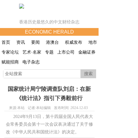
香港历史最悠久的中文财经杂志
ECONOMIC HERALD
首页
资讯
要闻
港澳台
权威发布
地市
专家论坛
艺术·名家
专题
上市公司
金融证券
赋能招商
电子杂志
搜索
国家统计局宁陵调查队刘启：在新
《统计法》指引下勇毅前行
来源:
本站
记者:
本站编辑
发布时间 :
2024-12-03
2024年9月13日，第十四届全国人民代表大
会常务委员会第十一次会议表决通过了关于修
改《中华人民共和国统计法》的决定。