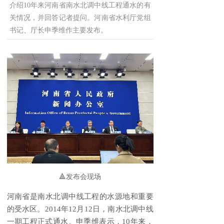
介绍10年来河南省南水北调中线工程通水的有
关情况，并回答记者提问。河南省水利厅党组
书记、厅长申季维作主要发布。
🔺发布会现场
河南
省是南水北调中线工程的水源地和重要
的受水区。
2014
年
12
月
12
日，南水北调中线
一期工程正式通水。
申季维
表示，
10
年来，