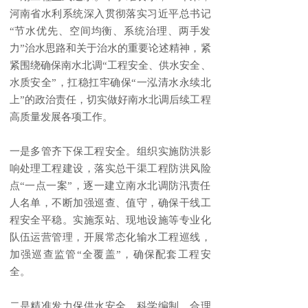
河南省水利系统深入贯彻落实习近平总书记
“
节水优先、空间均衡、系统治理、两手发
力
”
治水思路和关于治水的重要论述精神，紧
紧围绕确保南水北调
“
工程安全、供水安全、
水质安全
”
，扛稳扛牢确保
“
一泓清水永续北
上
”
的政治责任，切实做好南水北调后续工程
高质量发展各项工作。
一是多管齐下保工程安全。组织实施防洪影
响处理工程建设，落实总干渠工程防洪风险
点“一点一案”，逐一建立南水北调防汛责任
人名单，不断加强巡查、值守，确保干线工
程安全平稳。实施泵站、现地设施等专业化
队伍运营管理，开展常态化输水工程巡线，
加强巡查监管“全覆盖”，确保配套工程安
全。
二是精准发力保供水安全。科学编制、合理