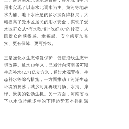
上。通过南水北调水源置换，多座城市生活
用水实现了以南水北调水为主、黄河等地表
水为辅、地下水应急的多水源保障格局，大
幅提高了受水区居民的用水安全，实现了受
水区群众从“有水吃”到“吃好水”的转变，人
民群众的获得感、幸福感、安全感更加充
实、更有保障、更可持续。
三是强化水生态修复保护，促进沿线生态环
境改善。通水10年来，已累计向河南省河湖
生态补水42.71亿立方米，通过水源置换、生
态补水等综合措施，一方面推动了河湖生态
环境的复苏，城乡河湖再现河畅、水清、岸
绿、景美的勃勃生机。另一方面，河南省地
下水水位持续多年的下降趋势基本得到遏
制，促进了地下水源涵养和回升。截至2023
年底，河南省黄淮平原区浅层地下水平均埋
深9.18米，较2018年末（12.02米）上升2.84