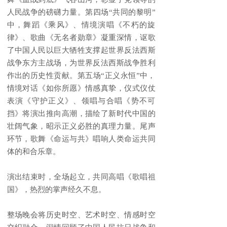
人民战争的磅礴力量。第四场“共同的黎明”
中，舞蹈《乘风》、情境演唱《不朽的旋
律》、歌曲《无名者勋章》凝重深情，讴歌
了中国人民以巨大牺牲支撑起世界反法西斯
战争东方主战场，为世界反法西斯战争胜利
作出的历史性贡献。第五场“正义永恒”中，
情境对话《如你所愿》情感真挚，仪式仪仗
表演《守护正义》、领唱与合唱《势不可
挡》将演出推向高潮，描绘了新时代中国的
壮阔气象，昭示正义必胜的真理力量。尾声
环节，歌舞《命运与共》唱响人类命运共同
体的和合乐章。
演出结束时，全场起立，共同高唱《歌唱祖
国》，热烈的掌声经久不息。
整场晚会将历史时空、艺术时空、情感时空