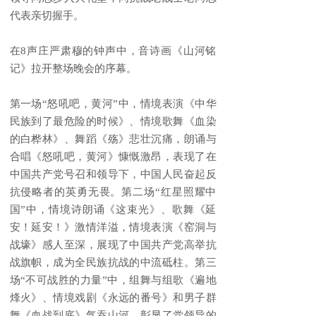
代表亲切握手。
在8声庄严肃穆的钟声中，音诗画《山河铭
记》拉开整场晚会的序幕。
第一场“怒吼吧，黄河”中，情境表演《中华
民族到了最危险的时候》、情境歌舞《血染
的白桦林》、舞蹈《殇》悲壮沉痛，朗诵与
合唱《怒吼吧，黄河》慷慨激昂，表现了在
中国共产党号召和领导下，中国人民奋起反
抗侵略者的英勇无畏。第二场“红星照耀中
国”中，情境诗朗诵《这束光》、歌舞《延
安！延安！》激情洋溢，情境表演《窑洞与
战壕》感人至深，展现了中国共产党高举抗
战旗帜，成为全民族抗战的中流砥柱。第三
场“不可战胜的力量”中，组舞与组歌《遍地
烽火》、情境戏剧《永远的番号》和男子群
舞《血战到底》气吞山河，彰显了党领导的