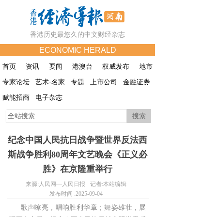
香港历史最悠久的中文财经杂志
ECONOMIC HERALD
首页
资讯
要闻
港澳台
权威发布
地市
专家论坛
艺术·名家
专题
上市公司
金融证券
赋能招商
电子杂志
搜索
纪念中国人民抗日战争暨世界反法西
斯战争胜利80周年文艺晚会《正义必
胜》在京隆重举行
来源:
人民网—人民日报
记者:
本站编辑
发布时间 :
2025-09-04
歌声嘹亮，唱响胜利华章；舞姿雄壮，展