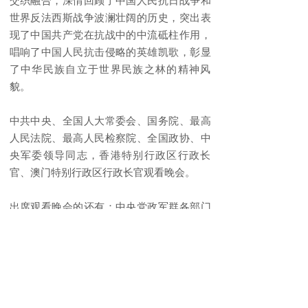
交织融合，深情回顾了中国人民抗日战争和
世界反法西斯战争波澜壮阔的历史，突出表
现了中国共产党在抗战中的中流砥柱作用，
唱响了中国人民抗击侵略的英雄凯歌，彰显
了中华民族自立于世界民族之林的精神风
貌。
中共中央、全国人大常委会、国务院、最高
人民法院、最高人民检察院、全国政协、中
央军委领导同志，香港特别行政区行政长
官、澳门特别行政区行政长官观看晚会。
出席观看晚会的还有：中央党政军群各部门
和北京市主要负责同志，参加过抗战的老战
士、老同志，抗战烈士亲属代表，国民党抗
日老兵代表，海内外爱国人士、抗战将领遗
属代表，在京中管金融机构、企业主要负责
同志，在京中央委员、候补中央委员、中央