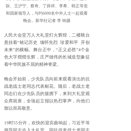
际、王沪宁、蔡奇、丁薛祥、李希、韩正等党
和国家领导人，与约6000名中外人士一起观看
晚会。新华社记者 李 响摄
人民大会堂万人大礼堂灯火辉煌，二楼眺台
悬挂着“铭记历史 缅怀先烈 珍爱和平 开创
未来”的横幅。舞台正中，“正义必胜”4个金
色大字熠熠生辉，庄严雄伟的长城造型象征
着中华民族不屈的精神脊梁。
晚会开始前，少先队员向前来观看演出的抗
战老战士老同志代表献花。随后，老战士老
同志们在少先队员的簇拥下，来到大礼堂观
众席就座，全场起立报以热烈掌声，向他们
致以崇高敬意。
19时55分许，欢快的迎宾曲响起，习近平等
领导同志步入大礼堂，同抗战老战士老同志