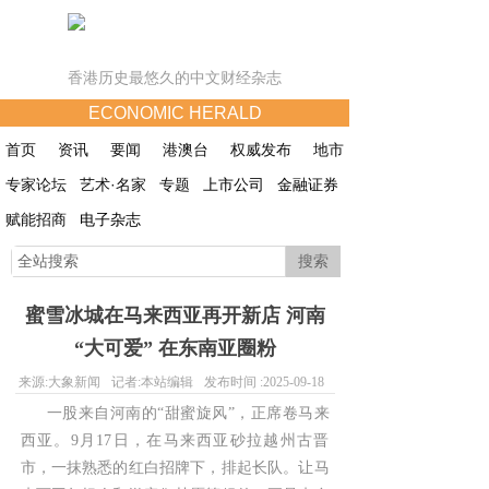
香港历史最悠久的中文财经杂志
ECONOMIC HERALD
首页
资讯
要闻
港澳台
权威发布
地市
专家论坛
艺术·名家
专题
上市公司
金融证券
赋能招商
电子杂志
搜索
蜜雪冰城在马来西亚再开新店 河南
“大可爱” 在东南亚圈粉
来源:
大象新闻
记者:
本站编辑
发布时间 :
2025-09-18
一股来自河南的“甜蜜旋风”，正席卷马来
西亚。9月17日，在马来西亚砂拉越州古晋
市，一抹熟悉的红白招牌下，排起长队。让马