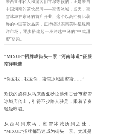
来西亚年轻人和游客们甘愿等候的，正是来自
中国河南的茶饮品牌——蜜雪冰城，当天，蜜
雪冰城在东马的首店开业。这个以高性价比著
称的中国茶饮品牌，正持续以实惠美味征服南
洋市场，逐步搭建起一座跨越中马的“中式甜
蜜”桥梁。
“MIXUE”招牌成街头一景 “河南味道”征服
南洋味蕾
“你爱我，我爱你，蜜雪冰城甜蜜蜜……”
欢快的旋律从马来西亚砂拉越州古晋市蜜雪
冰城店传出，引得不少路人驻足，跟着节奏
轻轻哼唱。
从西马到东马，蜜雪冰城所到之处，
“MIXUE”招牌都迅速成为街头一景。尤其是