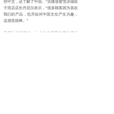
些中文，还了解了中国。”吉隆坡蜜雪冰城双
子塔店店长丹尼尔表示，“很多顾客因为喜欢
我们的产品，也开始对中国文化产生兴趣，
这感觉很棒。”
丹尼尔告诉记者，如今每当店里的音响播放
“我爱你，你爱我”的音乐时，常有顾客跟着
哼唱。“这个感觉是很奇妙的，大家无形中都
被影响着，通过一杯茶，我们拉近了彼此的
距离”丹尼尔笑着说，“很多本地顾客在等待
饮品的时候，也会好奇地询问关于中国茶饮
文化的问题。”
蜜雪冰城的“下南洋”，也折射出河南与马来
西亚合作不断深化。尤其是郑州—吉隆坡“双
枢纽”建设，为双边经贸交流提供了便利。
从河南走向南洋、迈向全球，蜜雪冰城的成