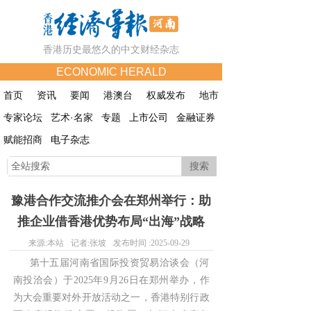
香港历史最悠久的中文财经杂志
ECONOMIC HERALD
首页
资讯
要闻
港澳台
权威发布
地市
专家论坛
艺术·名家
专题
上市公司
金融证券
赋能招商
电子杂志
搜索
豫港合作交流推介会在郑州举行：助
推企业借香港优势布局“出海”战略
来源:
本站
记者:
张坡
发布时间 :
2025-09-29
第十五届河南省国际投资贸易洽谈会（河
南投洽会）于2025年9月26日在郑州举办，作
为大会重要对外开放活动之一，香港特别行政