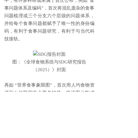
中，有许多科研成果属于首次公布，例如“食
事问题体系及编码”，首次将混乱庞杂的食事
问题梳理成三个分支六个层级的问题体系，
并给每个食事问题都赋予了唯一性的身份编
码，有利于食事问题研究，有利于与当代科
技接轨。
图：《全球食物系统与SDG研究报告
（2025）》封面
再如 “世界食事象限图”，首次用人均食物资
源和人均预期寿命两条轴线，将该图分割成
四个象限区，把世界上195个国家全部按位
置纳入，分析了它们各自的特征与发展方
向，以及相互间的食事交流走势。又如在报
告中首次提出“食温饱、食丰富、食安全、食
长寿、食持续”的“五食”需求理论，并将其与