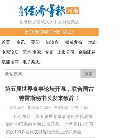
香港历史最悠久的中文财经杂志
ECONOMIC HERALD
首页
资讯
要闻
港澳台
权威发布
地市
专家论坛
艺术·名家
专题
上市公司
金融证券
赋能招商
电子杂志
搜索
第五届世界食事论坛开幕，联合国古
特雷斯秘书长发来致辞！
来源:
本站
记者:
本站编辑
发布时间 :
2025-11-04
10月29日，第五届世界食事论坛在风光旖
旎的中国海南省海口市开幕。全世界115个国
家的120多名代表以现场或线上形式参会