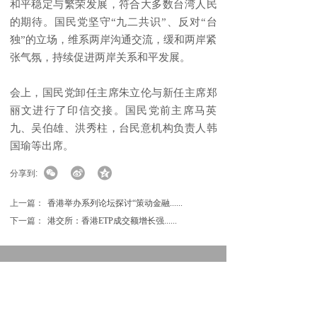
和平稳定与繁荣发展，符合大多数台湾人民
的期待。国民党坚守“九二共识”、反对“台
独”的立场，维系两岸沟通交流，缓和两岸紧
张气氛，持续促进两岸关系和平发展。
会上，国民党卸任主席朱立伦与新任主席郑
丽文进行了印信交接。国民党前主席马英
九、吴伯雄、洪秀柱，台民意机构负责人韩
国瑜等出席。
分享到:
上一篇：
香港举办系列论坛探讨“策动金融......
下一篇：
港交所：香港ETP成交额增长强......
地址：河南省郑州市金水区城北路9号
电话：（0371）58553678 67326666
传真：（0371）58553678 67326666
手机：13101710000