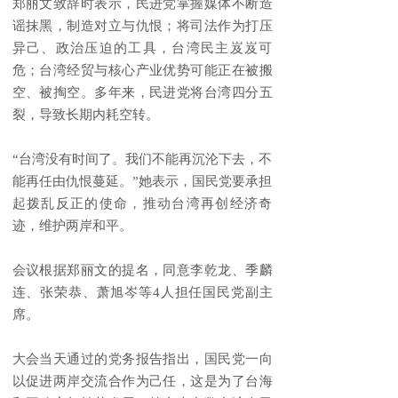
郑丽文致辞时表示，民进党掌握媒体不断造
谣抹黑，制造对立与仇恨；将司法作为打压
异己、政治压迫的工具，台湾民主岌岌可
危；台湾经贸与核心产业优势可能正在被搬
空、被掏空。多年来，民进党将台湾四分五
裂，导致长期内耗空转。
“台湾没有时间了。我们不能再沉沦下去，不
能再任由仇恨蔓延。”她表示，国民党要承担
起拨乱反正的使命，推动台湾再创经济奇
迹，维护两岸和平。
会议根据郑丽文的提名，同意李乾龙、季麟
连、张荣恭、萧旭岑等4人担任国民党副主
席。
大会当天通过的党务报告指出，国民党一向
以促进两岸交流合作为己任，这是为了台海