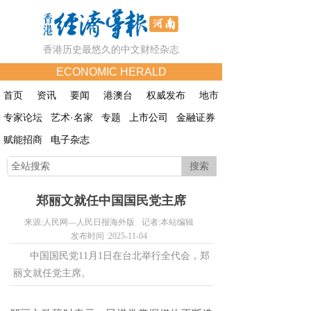
香港历史最悠久的中文财经杂志
ECONOMIC HERALD
首页
资讯
要闻
港澳台
权威发布
地市
专家论坛
艺术·名家
专题
上市公司
金融证券
赋能招商
电子杂志
搜索
郑丽文就任中国国民党主席
来源:
人民网—人民日报海外版
记者:
本站编辑
发布时间 :
2025-11-04
中国国民党11月1日在台北举行全代会，郑
丽文就任党主席。