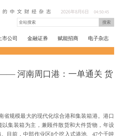
久的中文财经杂志
2026
年
8
月
6
日
04:50:46
搜索
上市公司
金融证券
赋能招商
电子杂志
—— 河南周口港：一单通关 货
河南省规模最大的现代化综合港和集装箱港。港口
功能以集装箱为主，兼顾件散货和大件货物，年设
标箱。目前，中部作业区8个挖入式港池、47个千吨